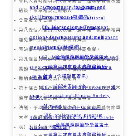
會員入會時應填具入會申請書，經理事會審核通
and radiosurgery for brain and
9月30日(一)，敬請把握!!!
過後，依章程規定繳納入
skullbase tumor (楊懷哲)
2024 The 4th International
會費及常年會費。
08. Meningioma Treatment
Rhoton Society Meeting
第八條個人會員有表決權、選舉權、被選舉權與
options for recurrent and malignant
(November 5-7 The Grand
罷免權。贊助會員、榮譽會員無
meningioma (林俊甫)
Hyatt Taipei )
表決權、選舉權、被選舉權與罷免權。
07. Meningioma Overview and
台灣神經腫瘤學學會第十
第九條會員有遵守本會章程、決議及繳納會費之
一屆第二次會員大會暨學術研
surgical strategy for meningioma
義務，連續兩年未依照章程規定
討會 (含接駁車資訊)
(楊為巽)
繳納會費者，視為自動退會。
2024 The 4th
06. Tumor and the seizure (潘
第十條會員（會員代表）有違反法令，章程或不
International Rhoton Society
思延)
遵守會員大會決議時，得經理事會
Meeting
05. Low Grade Glioma -
決議，予以警告或停權處分，其危害團體情節重
IRS_preliminary_program
Treatment Options for Low Grade
大者，得經會員（會員代
台灣神經腫瘤學學會第十
表）大會決議予以除名。
Glioma (陳科廷)
一屆第二次會員大會暨學術研