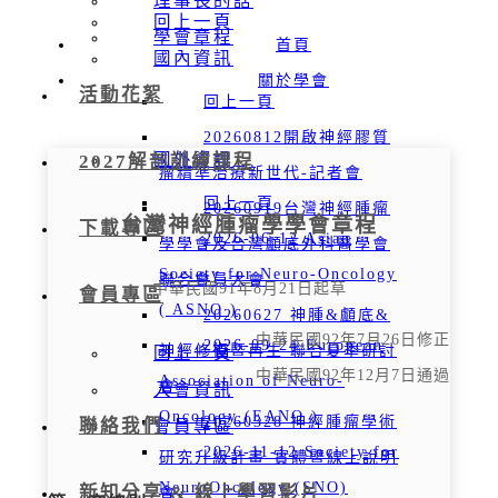
理事長的話
回上一頁
學會章程
首頁
國內資訊
關於學會
活動花絮
回上一頁
20260812開啟神經膠質
國外資訊
2027解剖訓練課程
瘤精準治療新世代-記者會
回上一頁
20260919台灣神經腫瘤
台灣神經腫瘤學學會章程
下載專區
2026-06-12 Asian
學學會及台灣顱底外科醫學會
Society for Neuro-Oncology
聯合會員大會
中華民國91年8月21日起草
會員專區
( ASNO )
20260627 神腫&顱底&
中華民國92年7月26日修正
2026-09-24 European
神經修復暨再生 聯合夏季研討
回上一頁
中華民國92年12月7日通過
Association of Neuro-
會
入會資訊
Oncology (EANO )
20260328 神經腫瘤學術
聯絡我們
會員專區
2026-11-12 Society for
研究升級計畫-實體暨線上說明
NeuroOncology (SNO)
新知分享 & 線上學習影片
會