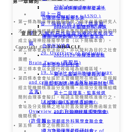
第一章總則
2027 Asian Society for
台灣神經腫瘤學學會第十
回上一頁
Neuro-Oncology ( ASNO )
二屆新任理監事名單
第一條為聯合神經腫瘤醫學之臨床與基礎研究人
從「傳統手術」到「精準醫
2027-11-18 Society for
20260314 顱底外科/神經
才，提升神經腫瘤醫學水準與醫療照顧為目的特
會員登入
學」：解析惡性腦瘤治療的演進與突
NeuroOncology (SNO)
腫瘤/神經創傷/中青年 春季聯
成立台灣神經腫瘤學學會（以下簡稱本會）。
破
合學術討論會
Copyright © 2017
MIRACLE
第二條本會為依法設立、非以營利為目的之社會
20. Overview of Pediatric
20251129 神腫及顱底聯
團體。
Brain Tumor (周聖哲)
合冬季學術研討會
第三條本會以全國行政區域為組織區域。
19. Update of immunotherapy
第十二屆第一次會員大會
第四條本會會址設於主管機關所在地區，並得報
and cell therapy in CNS tumors (楊
(理監事改選)暨國際學術研討會
經主管機關核准設分支機構。前項分支機構組織
孟寅)
第十二屆理事、監事候選
簡則由理事會擬訂，報請主管機關核准後行之。
18. Spinal Cord Tumor-
人推薦(函)及選舉委託書
會址及分支機構之地址於置及變更時應函報主管
Overview and Treatment Options
2025台灣神經腫瘤學學會
機關核備。
(許偉麟)
及台灣顱底外科醫學會聯合會
第五條 本會之任務如左：
17. Changing Guidance of
員大會暨國際學術研討會