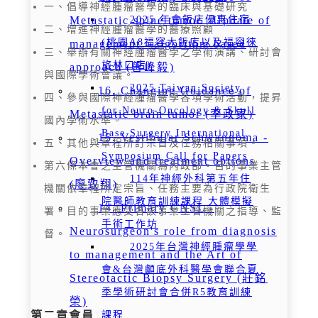
一、倡導神經腫瘤醫學的臨床與基礎研究
Metastatic spine tumor _Update of
2025 年會飯店優惠住宿
二、增進神經腫瘤醫學的醫療照顧
(桃園A8福容大飯店以及福容徠
management - algorithm based
三、舉辦有關神經腫瘤醫學之學術演講、研討會
旅林口店)
approach (曾峰毅)
與國際學術會議。
2025 Taiwan Society
16. Changing Guidance of
四、參與國際神經腫瘤醫學各項學術活動，提昇
for Neuro-Oncology & Skull
Metastatic brain tumor (李政家)
國內學術水準。
Base Surgery International
15. Vestibular Schwannoma -
五、其他與章程所訂宗旨及任務相關事項。
Symposium Call for Papers
Overview and treatment options
第六條本會之主管機關為內政部。目的事業主管
114年神經外科第五年住
(廖致翔)
機關依章程所定宗旨、任務主要為行政院衛生
院醫師教育訓練課程 大體模擬
14. Primary CNSL -
署。目的事業應受各該事業主管機關之指導、監
手術工作坊
Neurosurgeon's role from diagnosis
督。
2025年台灣神經腫瘤學學
to management and the Art of
會&台灣顱底外科醫學會聯合夏
Stereotactic Biopsy Surgery (莊銘
季學術研討會合併R5教育訓練
榮)
課程
第二章會員