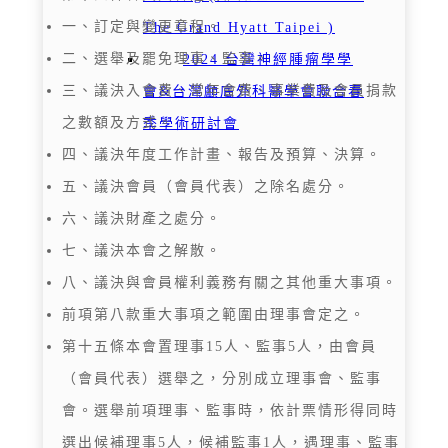
一、訂定與變更章程。
The Grand Hyatt Taipei )
二、選舉及罷免理事、監事。
2024 台灣神經腫瘤學學
三、議決入會費、常年會費、事業費及會員捐款
會&台灣顱底外科醫學會聯合春
之數額及方式。
季學術研討會
四、議決年度工作計畫、報告及預算、決算。
五、議決會員（會員代表）之除名處分。
六、議決財產之處分。
七、議決本會之解散。
八、議決與會員權利義務有關之其他重大事項。
前項第八款重大事項之範圍由理事會定之。
第十五條本會置理事15人、監事5人，由會員
（會員代表）選舉之，分別成立理事會、監事
會。選舉前項理事、監事時，依計票情形得同時
選出候補理事5人，候補監事1人，遇理事、監事