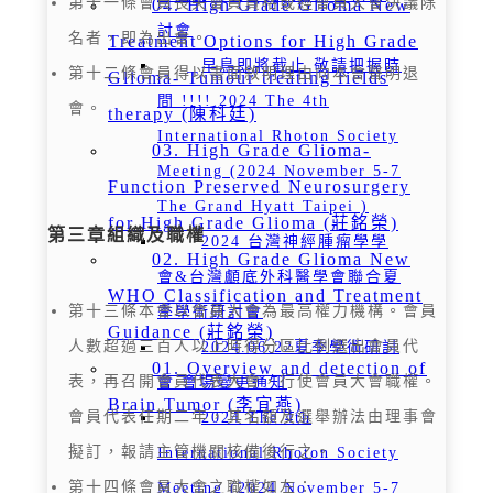
第十一條會員喪失會員資格或經會員大會決議除
04. High Grade Glioma New
討會
名者，即為出會。
Treatment Options for High Grade
早鳥即將截止 敬請把握時
第十二條會員得以書面敘明理由向本會聲明退
Glioma- Tumour treating fields
間 !!!! 2024 The 4th
會。
therapy (陳科廷)
International Rhoton Society
03. High Grade Glioma-
Meeting (2024 November 5-7
Function Preserved Neurosurgery
The Grand Hyatt Taipei )
for High Grade Glioma (莊銘榮)
第三章組織及職權
2024 台灣神經腫瘤學學
02. High Grade Glioma New
會&台灣顱底外科醫學會聯合夏
WHO Classification and Treatment
第十三條本會以會員大會為最高權力機構。會員
季學術研討會
Guidance (莊銘榮)
人數超過三百人以上時得分區比例選出會員代
2024.06.22夏季學術研討
01. Overview and detection of
表，再召開會員代表大會，行使會員大會職權。
會 會場變更通知
Brain Tumor (李宜燕)
會員代表任期二年，其名額及選舉辦法由理事會
2024 The 4th
擬訂，報請主管機關核備後行之。
International Rhoton Society
第十四條會員大會之職權如左：
Meeting (2024 November 5-7