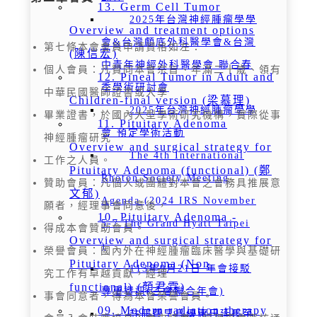
13. Germ Cell Tumor
2025年台灣神經腫瘤學學
Overview and treatment options
會&台灣顱底外科醫學會&台灣
第七條本會會員申請資格如左：
(陳信宏)
中青年神經外科醫學會 聯合春
個人會員：凡贊同本會宗旨、年滿二十歲、領有
12. Pineal Tumor in Adult and
季學術研討會
中華民國醫師證書或大學
Children-final version (梁慕理)
2025年台灣神經腫瘤學學
畢業證書，於國內大型學術研究機構，實際從事
11. Pituitary Adenoma
會 預定學術活動
神經腫瘤研究
Overview and surgical strategy for
The 4th International
工作之人員。
Pituitary Adenoma (functional) (鄭
Rhoton Society Meeting
贊助會員：凡個人或團體對本會之會務具推展意
文郁)
Agenda (2024 IRS November
願者，經理事會同意後，
10. Pituitary Adenoma -
5-7 The Grand Hyatt Taipei
得成本會贊助會員。
Overview and surgical strategy for
)
榮譽會員：國內外在神經腫瘤臨床醫學與基礎研
Pituitary Adenoma (Non-
113年9月21日 年會接駁
究工作有卓越貢獻，經理
functional) (顏君霖)
專車資訊(三會聯合年會)
事會同意者，得為本會榮譽會員。
09. Modern radiation therapy
註冊費早鳥優惠日延長至