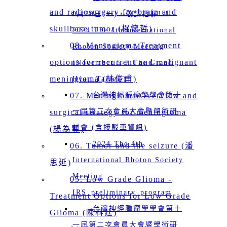
and radiosurgery for brain and
9月30日(一)，敬請把握!!!
skullbase tumor (楊懷哲)
2024 The 4th International
08. Meningioma Treatment
Rhoton Society Meeting
options for recurrent and malignant
(November 5-7 The Grand
meningioma (林俊甫)
Hyatt Taipei )
07. Meningioma Overview and
台灣神經腫瘤學學會第十
一屆第二次會員大會暨學術研
surgical strategy for meningioma
討會 (含接駁車資訊)
(楊為巽)
2024 The 4th
06. Tumor and the seizure (潘
International Rhoton Society
思延)
Meeting
05. Low Grade Glioma -
IRS_preliminary_program
Treatment Options for Low Grade
台灣神經腫瘤學學會第十
Glioma (陳科廷)
一屆第二次會員大會暨學術研