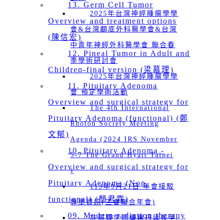
13. Germ Cell Tumor
2025年台灣神經腫瘤學學
Overview and treatment options
會&台灣顱底外科醫學會&台灣
(陳信宏)
中青年神經外科醫學會 聯合春
12. Pineal Tumor in Adult and
季學術研討會
Children-final version (梁慕理)
2025年台灣神經腫瘤學學
11. Pituitary Adenoma
會 預定學術活動
Overview and surgical strategy for
The 4th International
Pituitary Adenoma (functional) (鄭
Rhoton Society Meeting
文郁)
Agenda (2024 IRS November
10. Pituitary Adenoma -
5-7 The Grand Hyatt Taipei
Overview and surgical strategy for
)
Pituitary Adenoma (Non-
113年9月21日 年會接駁
functional) (顏君霖)
專車資訊(三會聯合年會)
09. Modern radiation therapy
註冊費早鳥優惠日延長至