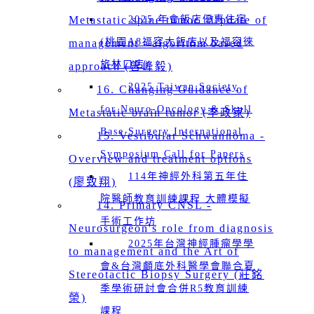
Metastatic spine tumor _Update of
2025 年會飯店優惠住宿
(桃園A8福容大飯店以及福容徠
management - algorithm based
旅林口店)
approach (曾峰毅)
2025 Taiwan Society
16. Changing Guidance of
for Neuro-Oncology & Skull
Metastatic brain tumor (李政家)
Base Surgery International
15. Vestibular Schwannoma -
Symposium Call for Papers
Overview and treatment options
114年神經外科第五年住
(廖致翔)
院醫師教育訓練課程 大體模擬
14. Primary CNSL -
手術工作坊
Neurosurgeon's role from diagnosis
2025年台灣神經腫瘤學學
to management and the Art of
會&台灣顱底外科醫學會聯合夏
Stereotactic Biopsy Surgery (莊銘
季學術研討會合併R5教育訓練
榮)
課程