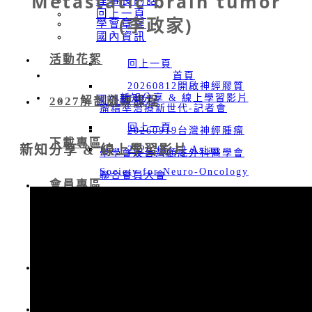
Metastatic brain tumor
理事長的話
回上一頁
(李政家)
學會章程
國內資訊
活動花絮
回上一頁
首頁
20260812開啟神經膠質
新知分享 & 線上學習影片
國外資訊
2027解剖訓練課程
瘤精準治療新世代-記者會
回上一頁
20260919台灣神經腫瘤
下載專區
新知分享 & 線上學習影片
2026-06-12 Asian
學學會及台灣顱底外科醫學會
Society for Neuro-Oncology
聯合會員大會
會員專區
( ASNO )
20260627 神腫&顱底&
2026-09-24 European
神經修復暨再生 聯合夏季研討
回上一頁
Association of Neuro-
會
入會資訊
Oncology (EANO )
20260328 神經腫瘤學術
聯絡我們
會員專區
2026-11-12 Society for
研究升級計畫-實體暨線上說明
NeuroOncology (SNO)
新知分享 & 線上學習影片
會