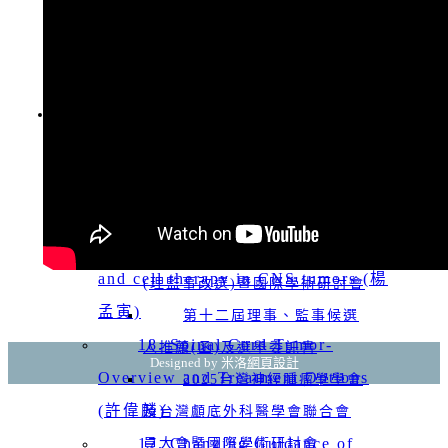
2027 Asian Society for
台灣神經腫瘤學學會第十
回上一頁
Neuro-Oncology ( ASNO )
二屆新任理監事名單
從「傳統手術」到「精準醫
2027-11-18 Society for
20260314 顱底外科/神經
會員登入
學」：解析惡性腦瘤治療的演進與突
NeuroOncology (SNO)
腫瘤/神經創傷/中青年 春季聯
破
合學術討論會
Copyright © 2017
MIRACLE
20. Overview of Pediatric
20251129 神腫及顱底聯
Brain Tumor (周聖哲)
合冬季學術研討會
19. Update of immunotherapy
第十二屆第一次會員大會
and cell therapy in CNS tumors (楊
(理監事改選)暨國際學術研討會
孟寅)
第十二屆理事、監事候選
18. Spinal Cord Tumor-
人推薦(函)及選舉委託書
Designed by 米洛
網頁設計
Overview and Treatment Options
2025台灣神經腫瘤學學會
(許偉麟)
及台灣顱底外科醫學會聯合會
17. Changing Guidance of
員大會暨國際學術研討會