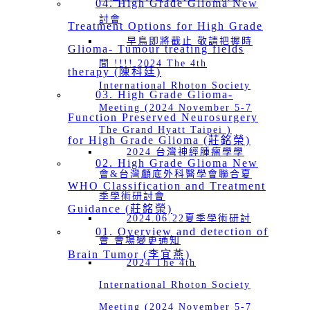
04. High Grade Glioma New
討會
Treatment Options for High Grade
早鳥即將截止 敬請把握時
Glioma- Tumour treating fields
間 !!!! 2024 The 4th
therapy (陳科廷)
International Rhoton Society
03. High Grade Glioma-
Meeting (2024 November 5-7
Function Preserved Neurosurgery
The Grand Hyatt Taipei )
for High Grade Glioma (莊銘榮)
2024 台灣神經腫瘤學學
02. High Grade Glioma New
會&台灣顱底外科醫學會聯合夏
WHO Classification and Treatment
季學術研討會
Guidance (莊銘榮)
2024.06.22夏季學術研討
01. Overview and detection of
會 會場變更通知
Brain Tumor (李宜燕)
2024 The 4th
International Rhoton Society
Meeting (2024 November 5-7