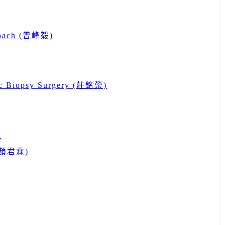
proach (曾峰毅)
ctic Biopsy Surgery (莊銘榮)
)
) (顏君霖)