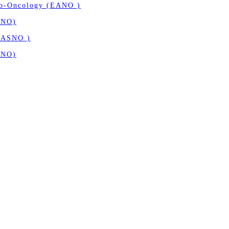
ro-Oncology (EANO )
SNO)
( ASNO )
SNO)