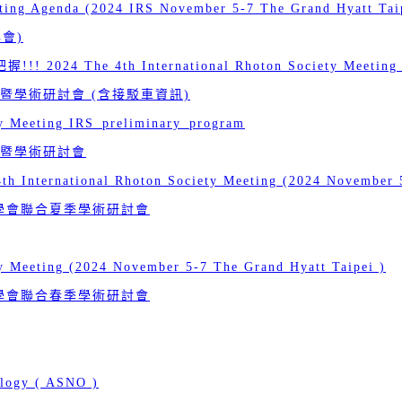
eting Agenda (2024 IRS November 5-7 The Grand Hyatt Tai
會)
he 4th International Rhoton Society Meeting (Nov
學術研討會 (含接駁車資訊)
ty Meeting IRS_preliminary_program
暨學術研討會
rnational Rhoton Society Meeting (2024 November 5-7
醫學會聯合夏季學術研討會
ty Meeting (2024 November 5-7 The Grand Hyatt Taipei )
醫學會聯合春季學術研討會
ology ( ASNO )