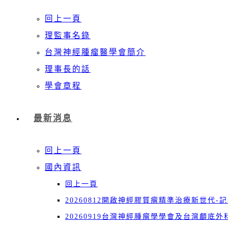
回上一頁
理監事名錄
台灣神經腫瘤醫學會簡介
理事長的話
學會章程
最新消息
回上一頁
國內資訊
回上一頁
20260812開啟神經膠質瘤精準治療新世代-
20260919台灣神經腫瘤學學會及台灣顱底