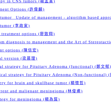
erapy in CNS tumors (楊孟寅)
atment Options (許偉麟)
e tumor _Update of management - algorithm based ap
in tumor (李政家)
d treatment options (廖致翔)
rom diagnosis to management and the Art of Stereota
ent options (陳信宏)
inal version (梁慕理)
al strategy for Pituitary Adenoma (functional) (鄭文郁
ical strategy for Pituitary Adenoma (Non-functional
gery for brain and skullbase tumor (楊懷哲)
current and malignant meningioma (林俊甫)
rategy for meningioma (楊為巽)