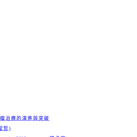
瘤治療的演進與突破
周聖哲)