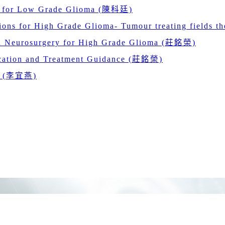
ns for Low Grade Glioma (陳科廷)
ons for High Grade Glioma- Tumour treating fields
ed Neurosurgery for High Grade Glioma (莊銘榮)
cation and Treatment Guidance (莊銘榮)
or (李宜燕)