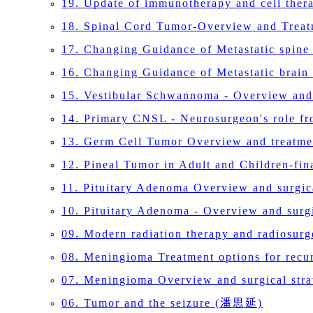
19. Update of immunotherapy and cell th
18. Spinal Cord Tumor-Overview and Tre
17. Changing Guidance of Metastatic spin
16. Changing Guidance of Metastatic bra
15. Vestibular Schwannoma - Overview an
14. Primary CNSL - Neurosurgeon's role f
13. Germ Cell Tumor Overview and treatm
12. Pineal Tumor in Adult and Children-f
11. Pituitary Adenoma Overview and surgic
10. Pituitary Adenoma - Overview and surg
09. Modern radiation therapy and radiosur
08. Meningioma Treatment options for re
07. Meningioma Overview and surgical st
06. Tumor and the seizure (潘思延)