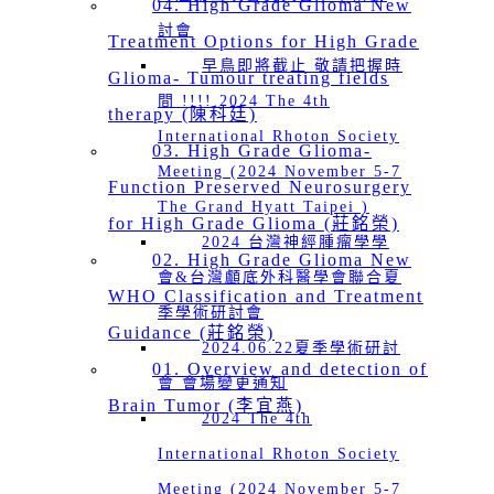
04. High Grade Glioma New
討會
Treatment Options for High Grade
早鳥即將截止 敬請把握時
Glioma- Tumour treating fields
間 !!!! 2024 The 4th
therapy (陳科廷)
International Rhoton Society
03. High Grade Glioma-
Meeting (2024 November 5-7
Function Preserved Neurosurgery
The Grand Hyatt Taipei )
for High Grade Glioma (莊銘榮)
2024 台灣神經腫瘤學學
02. High Grade Glioma New
會&台灣顱底外科醫學會聯合夏
WHO Classification and Treatment
季學術研討會
Guidance (莊銘榮)
2024.06.22夏季學術研討
01. Overview and detection of
會 會場變更通知
Brain Tumor (李宜燕)
2024 The 4th
International Rhoton Society
Meeting (2024 November 5-7