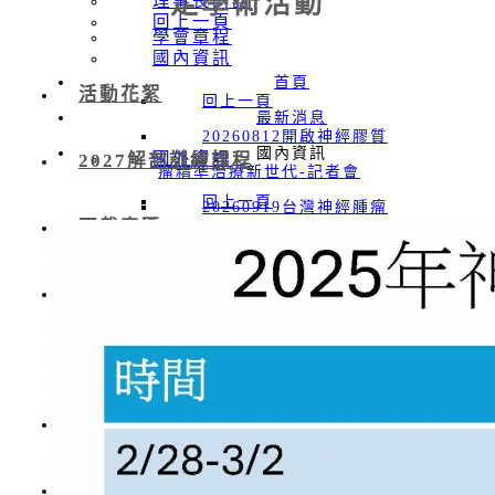
定學術活動
理事長的話
回上一頁
學會章程
國內資訊
首頁
活動花絮
回上一頁
最新消息
20260812開啟神經膠質
國內資訊
國外資訊
2027解剖訓練課程
瘤精準治療新世代-記者會
回上一頁
20260919台灣神經腫瘤
下載專區
2026-06-12 Asian
學學會及台灣顱底外科醫學會
Society for Neuro-Oncology
聯合會員大會
會員專區
( ASNO )
20260627 神腫&顱底&
2026-09-24 European
神經修復暨再生 聯合夏季研討
回上一頁
Association of Neuro-
會
入會資訊
Oncology (EANO )
20260328 神經腫瘤學術
聯絡我們
會員專區
2026-11-12 Society for
研究升級計畫-實體暨線上說明
NeuroOncology (SNO)
新知分享 & 線上學習影片
會