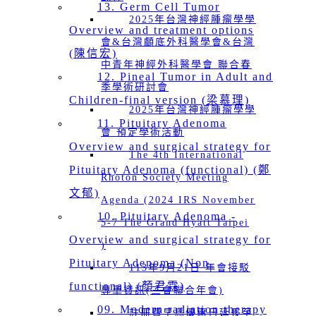
13. Germ Cell Tumor
2025年台灣神經腫瘤學學
Overview and treatment options
會&台灣顱底外科醫學會&台灣
(陳信宏)
中青年神經外科醫學會 聯合春
12. Pineal Tumor in Adult and
季學術研討會
Children-final version (梁慕理)
2025年台灣神經腫瘤學學
11. Pituitary Adenoma
會 預定學術活動
Overview and surgical strategy for
The 4th International
Pituitary Adenoma (functional) (鄭
Rhoton Society Meeting
文郁)
Agenda (2024 IRS November
10. Pituitary Adenoma -
5-7 The Grand Hyatt Taipei
Overview and surgical strategy for
)
Pituitary Adenoma (Non-
113年9月21日 年會接駁
functional) (顏君霖)
專車資訊(三會聯合年會)
09. Modern radiation therapy
註冊費早鳥優惠日延長至