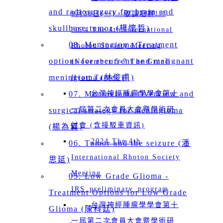
and radiosurgery for brain and
9月30日(一)，敬請把握!!!
skullbase tumor (楊懷哲)
2024 The 4th International
08. Meningioma Treatment
Rhoton Society Meeting
options for recurrent and malignant
(November 5-7 The Grand
meningioma (林俊甫)
Hyatt Taipei )
07. Meningioma Overview and
台灣神經腫瘤學學會第十
一屆第二次會員大會暨學術研
surgical strategy for meningioma
討會 (含接駁車資訊)
(楊為巽)
2024 The 4th
06. Tumor and the seizure (潘
International Rhoton Society
思延)
Meeting
05. Low Grade Glioma -
IRS_preliminary_program
Treatment Options for Low Grade
台灣神經腫瘤學學會第十
Glioma (陳科廷)
一屆第二次會員大會暨學術研