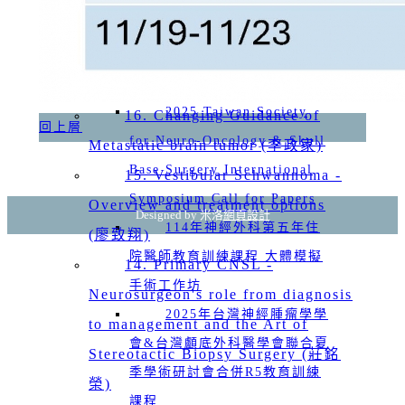
Metastatic spine tumor _Update of
2025 年會飯店優惠住宿
(桃園A8福容大飯店以及福容徠
management - algorithm based
旅林口店)
approach (曾峰毅)
2025 Taiwan Society
16. Changing Guidance of
回上層
for Neuro-Oncology & Skull
Metastatic brain tumor (李政家)
Base Surgery International
15. Vestibular Schwannoma -
Symposium Call for Papers
Overview and treatment options
Designed by 米洛
網頁設計
114年神經外科第五年住
(廖致翔)
院醫師教育訓練課程 大體模擬
14. Primary CNSL -
手術工作坊
Neurosurgeon's role from diagnosis
2025年台灣神經腫瘤學學
to management and the Art of
會&台灣顱底外科醫學會聯合夏
Stereotactic Biopsy Surgery (莊銘
季學術研討會合併R5教育訓練
榮)
課程