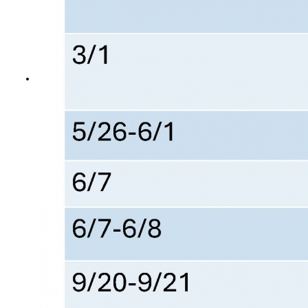
2027 Asian Society for
台灣神經腫瘤學學會第十
回上一頁
Neuro-Oncology ( ASNO )
二屆新任理監事名單
從「傳統手術」到「精準醫
2027-11-18 Society for
20260314 顱底外科/神經
會員登入
學」：解析惡性腦瘤治療的演進與突
NeuroOncology (SNO)
腫瘤/神經創傷/中青年 春季聯
破
合學術討論會
Copyright © 2017
MIRACLE
20. Overview of Pediatric
20251129 神腫及顱底聯
Brain Tumor (周聖哲)
合冬季學術研討會
19. Update of immunotherapy
第十二屆第一次會員大會
and cell therapy in CNS tumors (楊
(理監事改選)暨國際學術研討會
孟寅)
第十二屆理事、監事候選
18. Spinal Cord Tumor-
人推薦(函)及選舉委託書
Overview and Treatment Options
2025台灣神經腫瘤學學會
(許偉麟)
及台灣顱底外科醫學會聯合會
17. Changing Guidance of
員大會暨國際學術研討會